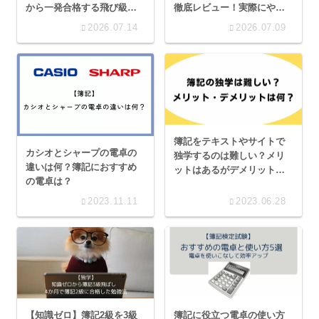
から一発合格する飛び級ル
徹底レビュー！実際にやっ
ートを徹底解説
てみた体験ブログ！
2026.07.14
2026.07.09
簿記をテキストやサイトで
カシオとシャープの電卓の
独学するのは難しい？メリ
違いは何？簿記におすすめ
ットはあるがデメリットも
の電卓は？
ある！
2023.11.11
2023.06.28
【知識ゼロ】簿記2級を3級
簿記に役立つ電卓の使い方