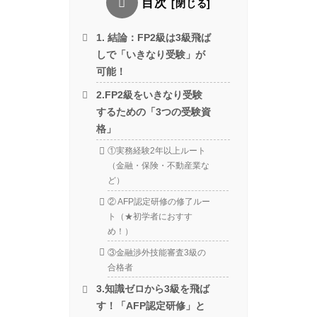
目次
1. 結論：FP2級は3級飛ば
しで「いきなり受験」が
可能！
2.FP2級をいきなり受験
するための「3つの受験資
格」
①実務経験2年以上ルート
（金融・保険・不動産業な
ど）
② AFP認定研修の修了ルー
ト（★初学者におすす
め！）
③金融渉外技能審査3級の
合格者
3.知識ゼロから3級を飛ば
す！「AFP認定研修」と