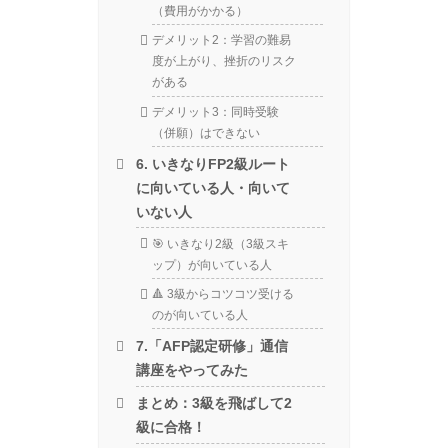
（費用がかかる）
デメリット2：学習の難易
度が上がり、挫折のリスク
がある
デメリット3：同時受験
（併願）はできない
6. いきなりFP2級ルート
に向いている人・向いて
いない人
🎯 いきなり2級（3級スキ
ップ）が向いている人
🔺 3級からコツコツ受ける
のが向いている人
7.「AFP認定研修」通信
講座をやってみた
まとめ：3級を飛ばして2
級に合格！